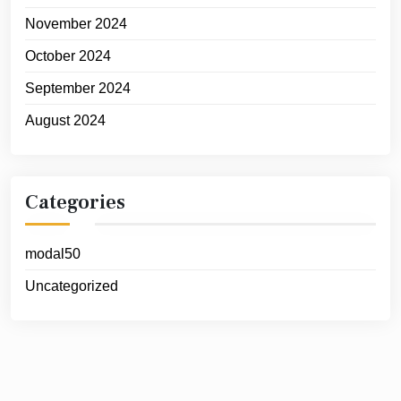
November 2024
October 2024
September 2024
August 2024
Categories
modal50
Uncategorized