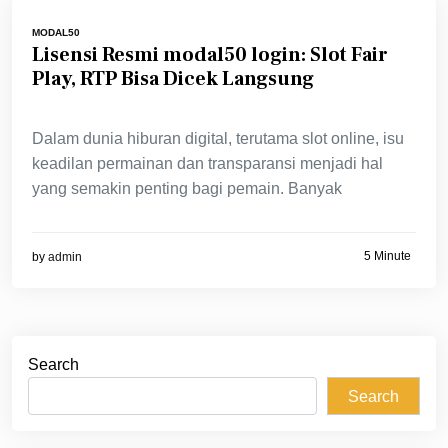
MODAL50
Lisensi Resmi modal50 login: Slot Fair
Play, RTP Bisa Dicek Langsung
Dalam dunia hiburan digital, terutama slot online, isu
keadilan permainan dan transparansi menjadi hal
yang semakin penting bagi pemain. Banyak
5 Minute
by
admin
Search
Search