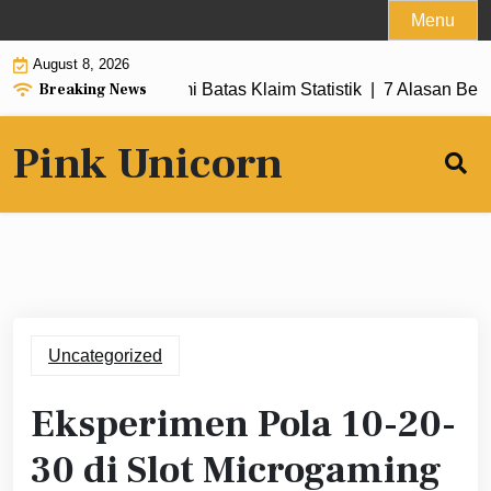
Skip
Menu
to
August 8, 2026
content
Breaking News
n Pentingnya Memahami Batas Klaim Statistik |
7 Alasan Betwin1
Pink Unicorn
Uncategorized
Eksperimen Pola 10-20-
30 di Slot Microgaming