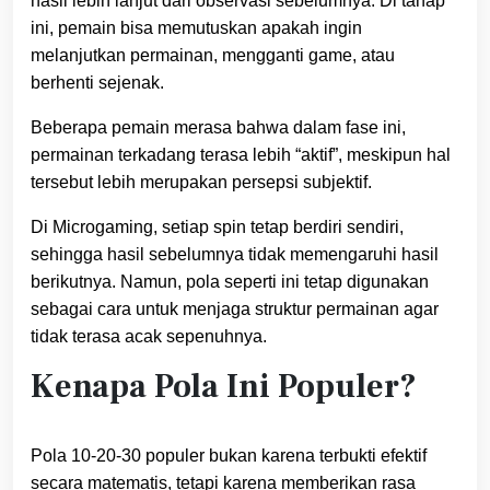
hasil lebih lanjut dari observasi sebelumnya. Di tahap
ini, pemain bisa memutuskan apakah ingin
melanjutkan permainan, mengganti game, atau
berhenti sejenak.
Beberapa pemain merasa bahwa dalam fase ini,
permainan terkadang terasa lebih “aktif”, meskipun hal
tersebut lebih merupakan persepsi subjektif.
Di Microgaming, setiap spin tetap berdiri sendiri,
sehingga hasil sebelumnya tidak memengaruhi hasil
berikutnya. Namun, pola seperti ini tetap digunakan
sebagai cara untuk menjaga struktur permainan agar
tidak terasa acak sepenuhnya.
Kenapa Pola Ini Populer?
Pola 10-20-30 populer bukan karena terbukti efektif
secara matematis, tetapi karena memberikan rasa