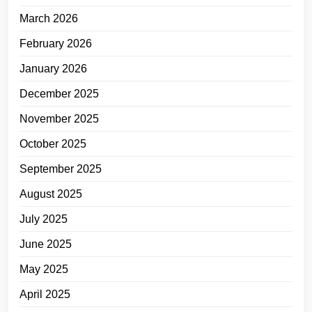
March 2026
February 2026
January 2026
December 2025
November 2025
October 2025
September 2025
August 2025
July 2025
June 2025
May 2025
April 2025