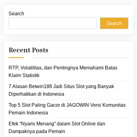
Search
Search
Recent Posts
RTP, Volatilitas, dan Pentingnya Memahami Batas
Klaim Statistik
7 Alasan Betwin188 Jadi Situs Slot yang Banyak
Diperhatikan di Indonesia
Top 5 Slot Paling Gacor di JAGOWIN Versi Komunitas
Pemain Indonesia
Efek “Nyaris Menang” dalam Slot Online dan
Dampaknya pada Pemain