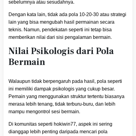
sebelumnya atau sesudahnya.
Dengan kata lain, tidak ada pola 10-20-30 atau strategi
lain yang bisa mengubah hasil permainan secara
teknis. Namun, pendekatan seperti ini tetap bisa
memberikan nilai dari sisi pengalaman bermain.
Nilai Psikologis dari Pola
Bermain
Walaupun tidak berpengaruh pada hasil, pola seperti
ini memiliki dampak psikologis yang cukup besar.
Pemain yang menggunakan struktur tertentu biasanya
merasa lebih tenang, tidak terburu-buru, dan lebih
mampu mengontrol sesi bermain.
Di komunitas seperti hokiwin77, aspek ini sering
dianggap lebih penting daripada mencari pola