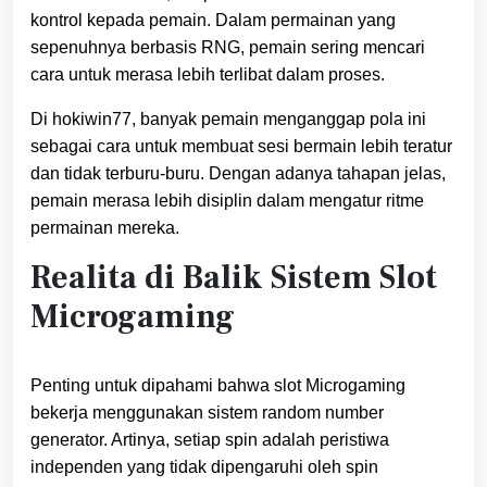
kontrol kepada pemain. Dalam permainan yang
sepenuhnya berbasis RNG, pemain sering mencari
cara untuk merasa lebih terlibat dalam proses.
Di hokiwin77, banyak pemain menganggap pola ini
sebagai cara untuk membuat sesi bermain lebih teratur
dan tidak terburu-buru. Dengan adanya tahapan jelas,
pemain merasa lebih disiplin dalam mengatur ritme
permainan mereka.
Realita di Balik Sistem Slot
Microgaming
Penting untuk dipahami bahwa slot Microgaming
bekerja menggunakan sistem random number
generator. Artinya, setiap spin adalah peristiwa
independen yang tidak dipengaruhi oleh spin