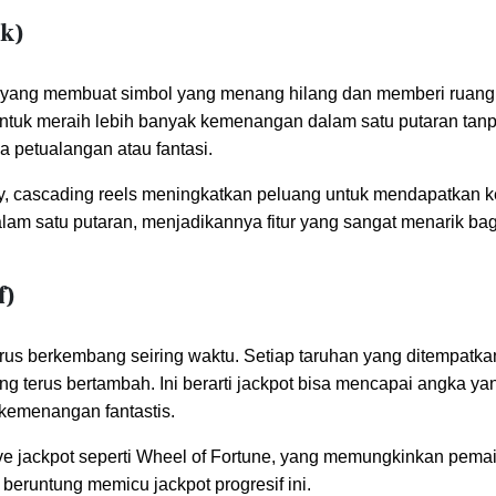
k)
tur yang membuat simbol yang menang hilang dan memberi ruang
ntuk meraih lebih banyak kemenangan dalam satu putaran tanp
a petualangan atau fantasi.
lay, cascading reels meningkatkan peluang untuk mendapatkan
m satu putaran, menjadikannya fitur yang sangat menarik ba
f)
rus berkembang seiring waktu. Setiap taruhan yang ditempatka
 terus bertambah. Ini berarti jackpot bisa mencapai angka ya
kemenangan fantastis.
e jackpot seperti Wheel of Fortune, yang memungkinkan pemai
eruntung memicu jackpot progresif ini.