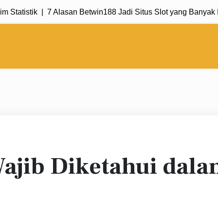
tatistik |
7 Alasan Betwin188 Jadi Situs Slot yang Banyak Dip
Wajib Diketahui dal