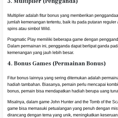
3. Multiplier (Pengganda)
Multiplier adalah fitur bonus yang memberikan penggand
jumlah kemenangan tertentu, baik itu pada putaran reguler at
spins atau simbol Wild.
Pragmatic Play memiliki beberapa game dengan penggand
Dalam permainan ini, pengganda dapat berlipat ganda pad
kemenangan yang jauh lebih besar.
4. Bonus Games (Permainan Bonus)
Fitur bonus lainnya yang sering ditemukan adalah permai
hadiah tambahan. Biasanya, pemain perlu mencapai kombi
bonus, pemain bisa mendapatkan hadiah berupa uang tunai,
Misalnya, dalam game John Hunter and the Tomb of the Sc
game bisa memasuki petualangan yang penuh dengan mist
dirancang dengan tema yang unik, meningkatkan keseruan