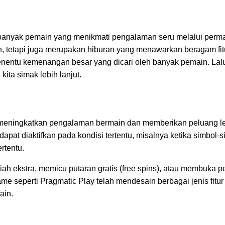
banyak pemain yang menikmati pengalaman seru melalui permai
, tetapi juga merupakan hiburan yang menawarkan beragam fit
 penentu kemenangan besar yang dicari oleh banyak pemain. Lal
kita simak lebih lanjut.
eningkatkan pengalaman bermain dan memberikan peluang le
pat diaktifkan pada kondisi tertentu, misalnya ketika simbol-s
rtentu.
iah ekstra, memicu putaran gratis (free spins), atau membuka 
me seperti Pragmatic Play telah mendesain berbagai jenis fitu
ain.