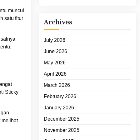
entu muncul
 satu fitur
Archives
isalnya,
July 2026
entu.
June 2026
May 2026
April 2026
sangat
March 2026
i Sticky
February 2026
January 2026
ngan,
December 2025
 melihat
November 2025