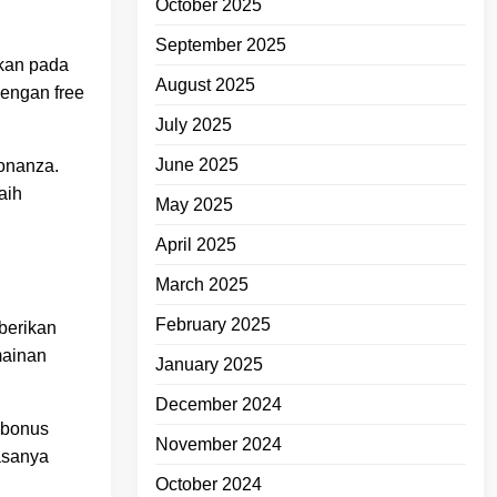
October 2025
September 2025
kan pada
August 2025
dengan free
July 2025
June 2025
onanza.
aih
May 2025
April 2025
March 2025
February 2025
berikan
mainan
January 2025
December 2024
 bonus
November 2024
asanya
October 2024