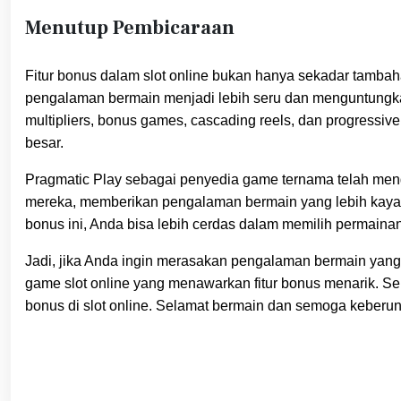
Menutup Pembicaraan
Fitur bonus dalam slot online bukan hanya sekadar tamba
pengalaman bermain menjadi lebih seru dan menguntungkan
multipliers, bonus games, cascading reels, dan progress
besar.
Pragmatic Play sebagai penyedia game ternama telah mengi
mereka, memberikan pengalaman bermain yang lebih kaya d
bonus ini, Anda bisa lebih cerdas dalam memilih permai
Jadi, jika Anda ingin merasakan pengalaman bermain yang 
game slot online yang menawarkan fitur bonus menarik. 
bonus di slot online. Selamat bermain dan semoga keberu