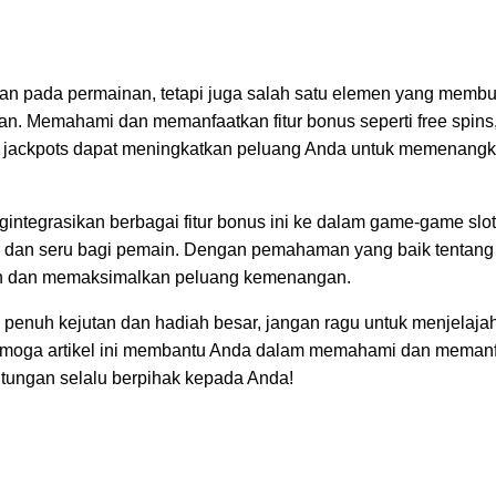
han pada permainan, tetapi juga salah satu elemen yang membu
. Memahami dan memanfaatkan fitur bonus seperti free spins,
ive jackpots dapat meningkatkan peluang Anda untuk memenang
ntegrasikan berbagai fitur bonus ini ke dalam game-game slot
an seru bagi pemain. Dengan pemahaman yang baik tentang fit
nan dan memaksimalkan peluang kemenangan.
penuh kejutan dan hadiah besar, jangan ragu untuk menjelajah
Semoga artikel ini membantu Anda dalam memahami dan memanfa
ntungan selalu berpihak kepada Anda!