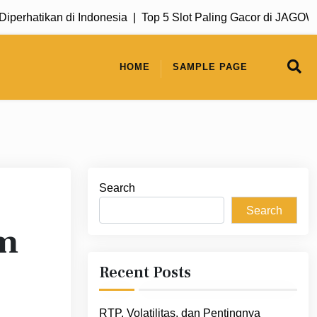
erhatikan di Indonesia |
Top 5 Slot Paling Gacor di JAGOWIN 
HOME
SAMPLE PAGE
Search
Search
am
Recent Posts
RTP, Volatilitas, dan Pentingnya