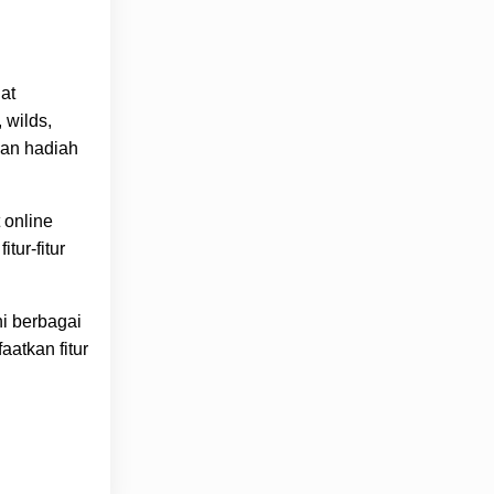
at
 wilds,
kan hadiah
 online
ur-fitur
i berbagai
atkan fitur