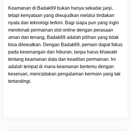
Keamanan di Badak69 bukan hanya sekadar janji,
tetapi kenyataan yang diwujudkan melalui tindakan
nyata dan teknologi terkini. Bagi siapa pun yang ingin
menikmati permainan slot online dengan perasaan
aman dan tenang, Badak69 adalah pilihan yang tidak
bisa dilewatkan. Dengan Badak69, pemain dapat fokus
pada kesenangan dan hiburan, tanpa harus khawatir
tentang keamanan data dan keadilan permainan. Ini
adalah tempat di mana keamanan bertemu dengan
keseruan, menciptakan pengalaman bermain yang tak
tertandingi.