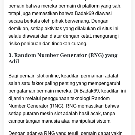
pemain bahwa mereka bermain di platform yang sah,
tetapi juga memastikan bahwa Badak69 diawasi
secara berkala oleh pihak berwenang. Dengan
demikian, setiap aktivitas yang dilakukan di situs ini
selalu diawasi dan diatur dengan ketat, mengurangi
risiko penipuan dan tindakan curang.
3.
Random Number Generator (RNG) yang
Adil
Bagi pemain slot online, keadilan permainan adalah
salah satu faktor paling penting yang mempengaruhi
pengalaman bermain mereka. Di Badak69, keadilan ini
dijamin melalui penggunaan teknologi Random
Number Generator (RNG). RNG memastikan bahwa
setiap putaran mesin slot adalah hasil acak, tanpa
campur tangan manusia atau manipulasi sistem.
Dengan adanya RNG yang teruji, pemain dapat yakin