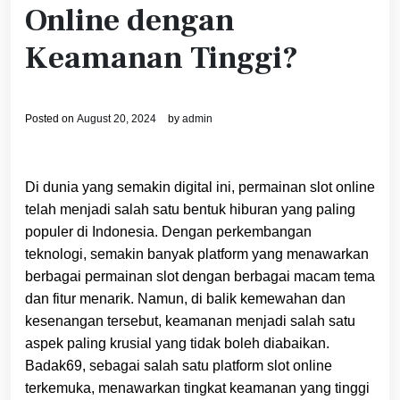
Online dengan
Keamanan Tinggi?
Posted on
August 20, 2024
by
admin
Di dunia yang semakin digital ini, permainan slot online
telah menjadi salah satu bentuk hiburan yang paling
populer di Indonesia. Dengan perkembangan
teknologi, semakin banyak platform yang menawarkan
berbagai permainan slot dengan berbagai macam tema
dan fitur menarik. Namun, di balik kemewahan dan
kesenangan tersebut, keamanan menjadi salah satu
aspek paling krusial yang tidak boleh diabaikan.
Badak69, sebagai salah satu platform slot online
terkemuka, menawarkan tingkat keamanan yang tinggi