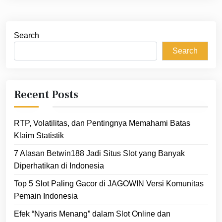
Search
Search
Recent Posts
RTP, Volatilitas, dan Pentingnya Memahami Batas
Klaim Statistik
7 Alasan Betwin188 Jadi Situs Slot yang Banyak
Diperhatikan di Indonesia
Top 5 Slot Paling Gacor di JAGOWIN Versi Komunitas
Pemain Indonesia
Efek “Nyaris Menang” dalam Slot Online dan