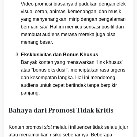
Video promosi biasanya dipadukan dengan efek
visual cerah, animasi kemenangan, dan musik
yang menyenangkan, mirip dengan pengalaman
bermain
slot
. Hal ini memicu sensasi positif dan
membuat audiens merasa mereka juga bisa
menang besar.
Eksklusivitas dan Bonus Khusus
Banyak konten yang menawarkan “link khusus”
atau “bonus eksklusif”, menciptakan rasa urgensi
dan kesempatan langka. Hal ini mendorong
audiens untuk cepat bertindak tanpa berpikir
panjang.
Bahaya dari Promosi Tidak Kritis
Konten promosi
slot
melalui influencer tidak selalu jujur
atau menampilkan risiko sebenarnya. Beberapa