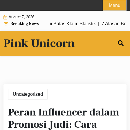
Skip
Menu
to
August 7, 2026
content
Breaking News
n Pentingnya Memahami Batas Klaim Statistik |
7 Alasan Betwin1
Pink Unicorn
Uncategorized
Peran Influencer dalam
Promosi Judi: Cara