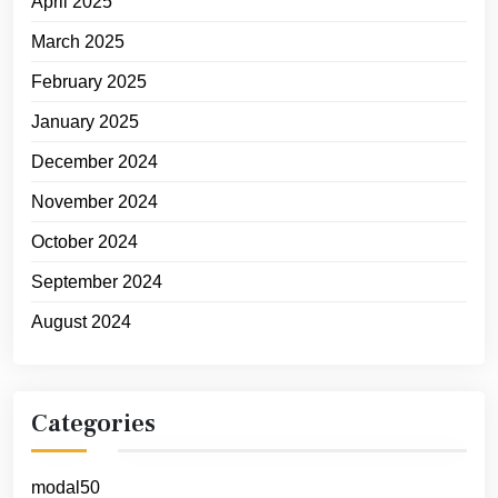
April 2025
March 2025
February 2025
January 2025
December 2024
November 2024
October 2024
September 2024
August 2024
Categories
modal50