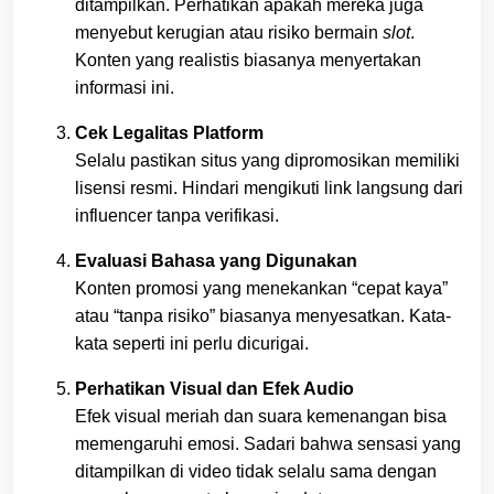
ditampilkan. Perhatikan apakah mereka juga
menyebut kerugian atau risiko bermain
slot
.
Konten yang realistis biasanya menyertakan
informasi ini.
Cek Legalitas Platform
Selalu pastikan situs yang dipromosikan memiliki
lisensi resmi. Hindari mengikuti link langsung dari
influencer tanpa verifikasi.
Evaluasi Bahasa yang Digunakan
Konten promosi yang menekankan “cepat kaya”
atau “tanpa risiko” biasanya menyesatkan. Kata-
kata seperti ini perlu dicurigai.
Perhatikan Visual dan Efek Audio
Efek visual meriah dan suara kemenangan bisa
memengaruhi emosi. Sadari bahwa sensasi yang
ditampilkan di video tidak selalu sama dengan