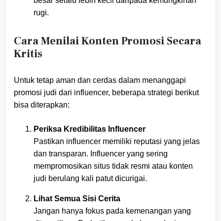
besar selalu lebih kecil daripada kemungkinan
rugi.
Cara Menilai Konten Promosi Secara
Kritis
Untuk tetap aman dan cerdas dalam menanggapi
promosi judi dari influencer, beberapa strategi berikut
bisa diterapkan:
Periksa Kredibilitas Influencer
Pastikan influencer memiliki reputasi yang jelas
dan transparan. Influencer yang sering
mempromosikan situs tidak resmi atau konten
judi berulang kali patut dicurigai.
Lihat Semua Sisi Cerita
Jangan hanya fokus pada kemenangan yang