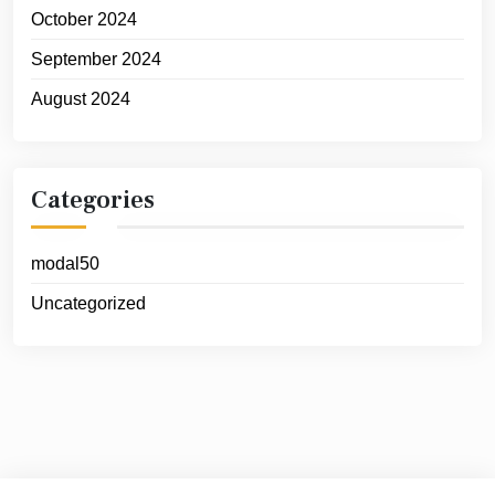
October 2024
September 2024
August 2024
Categories
modal50
Uncategorized