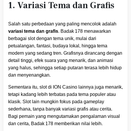
1. Variasi Tema dan Grafis
Salah satu perbedaan yang paling mencolok adalah
variasi tema dan grafis
. Badak 178 menawarkan
berbagai slot dengan tema unik, mulai dari
petualangan, fantasi, budaya lokal, hingga tema
modern yang sedang tren. Grafisnya dirancang dengan
detail tinggi, efek suara yang menarik, dan animasi
yang halus, sehingga setiap putaran terasa lebih hidup
dan menyenangkan.
Sementara itu, slot di ION Casino lainnya juga menarik,
tetapi kadang lebih terbatas pada tema populer atau
klasik. Slot lain mungkin fokus pada gameplay
sederhana, tanpa banyak variasi grafis atau cerita.
Bagi pemain yang mengutamakan pengalaman visual
dan cerita, Badak 178 memberikan nilai lebih.