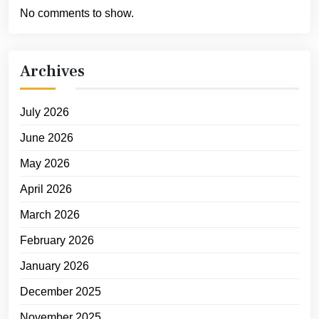
No comments to show.
Archives
July 2026
June 2026
May 2026
April 2026
March 2026
February 2026
January 2026
December 2025
November 2025