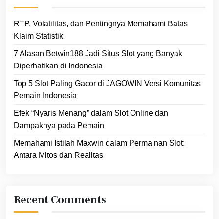
RTP, Volatilitas, dan Pentingnya Memahami Batas
Klaim Statistik
7 Alasan Betwin188 Jadi Situs Slot yang Banyak
Diperhatikan di Indonesia
Top 5 Slot Paling Gacor di JAGOWIN Versi Komunitas
Pemain Indonesia
Efek “Nyaris Menang” dalam Slot Online dan
Dampaknya pada Pemain
Memahami Istilah Maxwin dalam Permainan Slot:
Antara Mitos dan Realitas
Recent Comments