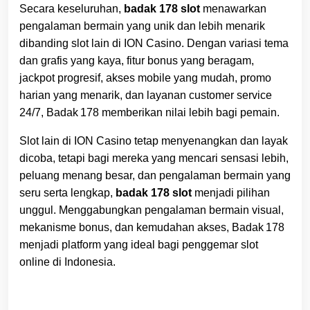
Secara keseluruhan,
badak 178 slot
menawarkan
pengalaman bermain yang unik dan lebih menarik
dibanding slot lain di ION Casino. Dengan variasi tema
dan grafis yang kaya, fitur bonus yang beragam,
jackpot progresif, akses mobile yang mudah, promo
harian yang menarik, dan layanan customer service
24/7, Badak 178 memberikan nilai lebih bagi pemain.
Slot lain di ION Casino tetap menyenangkan dan layak
dicoba, tetapi bagi mereka yang mencari sensasi lebih,
peluang menang besar, dan pengalaman bermain yang
seru serta lengkap,
badak 178 slot
menjadi pilihan
unggul. Menggabungkan pengalaman bermain visual,
mekanisme bonus, dan kemudahan akses, Badak 178
menjadi platform yang ideal bagi penggemar slot
online di Indonesia.