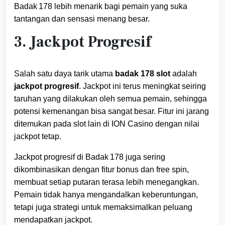
Badak 178 lebih menarik bagi pemain yang suka
tantangan dan sensasi menang besar.
3. Jackpot Progresif
Salah satu daya tarik utama
badak 178 slot
adalah
jackpot progresif
. Jackpot ini terus meningkat seiring
taruhan yang dilakukan oleh semua pemain, sehingga
potensi kemenangan bisa sangat besar. Fitur ini jarang
ditemukan pada slot lain di ION Casino dengan nilai
jackpot tetap.
Jackpot progresif di Badak 178 juga sering
dikombinasikan dengan fitur bonus dan free spin,
membuat setiap putaran terasa lebih menegangkan.
Pemain tidak hanya mengandalkan keberuntungan,
tetapi juga strategi untuk memaksimalkan peluang
mendapatkan jackpot.