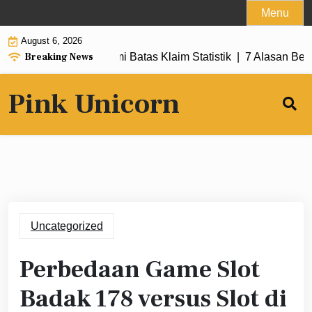
Skip
Menu
to
August 6, 2026
content
Breaking News
n Pentingnya Memahami Batas Klaim Statistik |
7 Alasan Betwin
Pink Unicorn
Uncategorized
Perbedaan Game Slot
Badak 178 versus Slot di