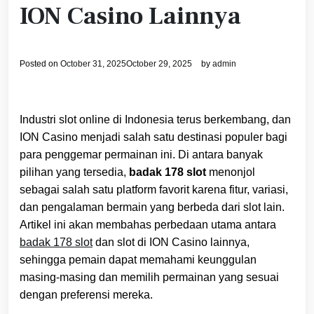
ION Casino Lainnya
Posted on
October 31, 2025
October 29, 2025
by
admin
Industri slot online di Indonesia terus berkembang, dan
ION Casino menjadi salah satu destinasi populer bagi
para penggemar permainan ini. Di antara banyak
pilihan yang tersedia,
badak 178 slot
menonjol
sebagai salah satu platform favorit karena fitur, variasi,
dan pengalaman bermain yang berbeda dari slot lain.
Artikel ini akan membahas perbedaan utama antara
badak 178 slot
dan slot di ION Casino lainnya,
sehingga pemain dapat memahami keunggulan
masing-masing dan memilih permainan yang sesuai
dengan preferensi mereka.