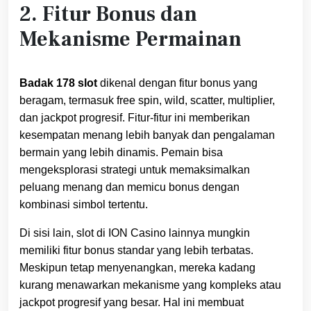
2. Fitur Bonus dan
Mekanisme Permainan
Badak 178 slot
dikenal dengan fitur bonus yang
beragam, termasuk free spin, wild, scatter, multiplier,
dan jackpot progresif. Fitur-fitur ini memberikan
kesempatan menang lebih banyak dan pengalaman
bermain yang lebih dinamis. Pemain bisa
mengeksplorasi strategi untuk memaksimalkan
peluang menang dan memicu bonus dengan
kombinasi simbol tertentu.
Di sisi lain, slot di ION Casino lainnya mungkin
memiliki fitur bonus standar yang lebih terbatas.
Meskipun tetap menyenangkan, mereka kadang
kurang menawarkan mekanisme yang kompleks atau
jackpot progresif yang besar. Hal ini membuat