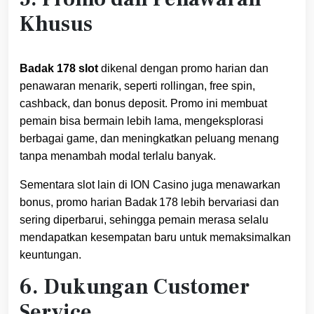
Khusus
Badak 178 slot
dikenal dengan promo harian dan
penawaran menarik, seperti rollingan, free spin,
cashback, dan bonus deposit. Promo ini membuat
pemain bisa bermain lebih lama, mengeksplorasi
berbagai game, dan meningkatkan peluang menang
tanpa menambah modal terlalu banyak.
Sementara slot lain di ION Casino juga menawarkan
bonus, promo harian Badak 178 lebih bervariasi dan
sering diperbarui, sehingga pemain merasa selalu
mendapatkan kesempatan baru untuk memaksimalkan
keuntungan.
6. Dukungan Customer
Service