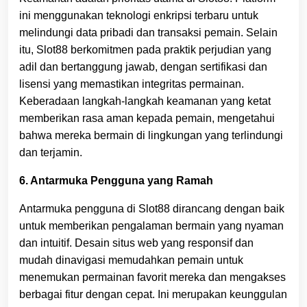
ini menggunakan teknologi enkripsi terbaru untuk
melindungi data pribadi dan transaksi pemain. Selain
itu, Slot88 berkomitmen pada praktik perjudian yang
adil dan bertanggung jawab, dengan sertifikasi dan
lisensi yang memastikan integritas permainan.
Keberadaan langkah-langkah keamanan yang ketat
memberikan rasa aman kepada pemain, mengetahui
bahwa mereka bermain di lingkungan yang terlindungi
dan terjamin.
6. Antarmuka Pengguna yang Ramah
Antarmuka pengguna di Slot88 dirancang dengan baik
untuk memberikan pengalaman bermain yang nyaman
dan intuitif. Desain situs web yang responsif dan
mudah dinavigasi memudahkan pemain untuk
menemukan permainan favorit mereka dan mengakses
berbagai fitur dengan cepat. Ini merupakan keunggulan