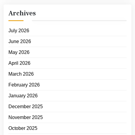
Archives
July 2026
June 2026
May 2026
April 2026
March 2026
February 2026
January 2026
December 2025
November 2025
October 2025